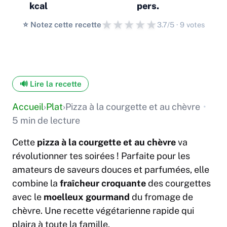
kcal
pers.
★
★
★
★
★
⭐️ Notez cette recette
3.7/5 · 9 votes
🔊 Lire la recette
Accueil
›
Plat
›
Pizza à la courgette et au chèvre
•
5 min de lecture
Cette
pizza à la courgette et au chèvre
va
révolutionner tes soirées ! Parfaite pour les
amateurs de saveurs douces et parfumées, elle
combine la
fraîcheur croquante
des courgettes
avec le
moelleux gourmand
du fromage de
chèvre. Une recette végétarienne rapide qui
plaira à toute la famille.