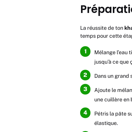
Préparati
La réussite de ton
kh
temps pour cette étape
Mélange l’eau t
jusqu’à ce que 
Dans un grand sa
Ajoute le mélan
une cuillère en 
Pétris la pâte s
élastique.