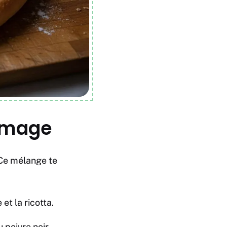
romage
 Ce mélange te
et la ricotta.
poivre noir.