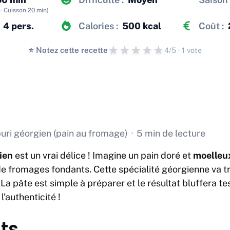
· Cuisson 20 min)
4 pers.
Calories :
500 kcal
Coût :
★
★
★
★
★
⭐️ Notez cette recette
4/5 · 1 vote
ri géorgien (pain au fromage)
•
5 min de lecture
ien
est un vrai délice ! Imagine un pain doré et
moelleu
e fromages fondants. Cette spécialité géorgienne va t
 pâte est simple à préparer et le résultat bluffera tes
l’authenticité !
ts