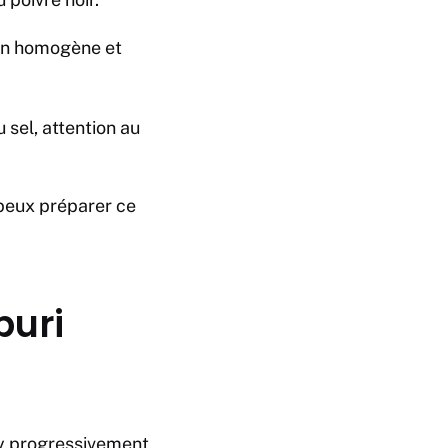
ion homogène et
 sel, attention au
 peux préparer ce
puri
-y progressivement