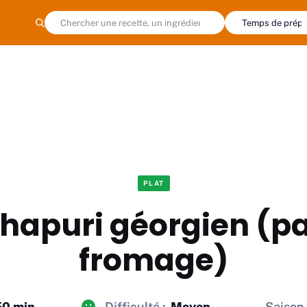
PLAT
hapuri géorgien (pa
fromage)
50 min
Difficulté :
Moyen
Saison 