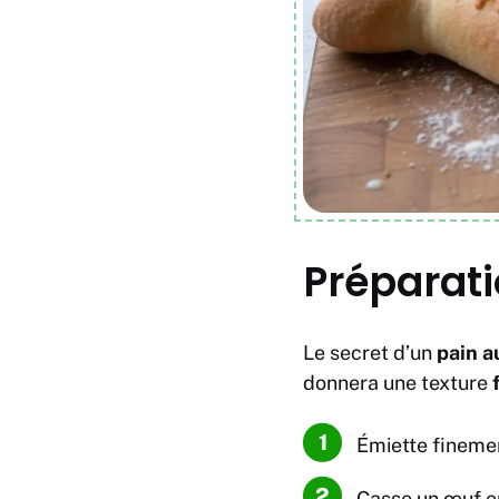
Préparati
Le secret d’un
pain a
donnera une texture
Émiette finemen
Casse un œuf en