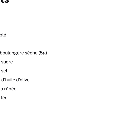
blé
 boulangère sèche (5g)
e sucre
 sel
 d’huile d’olive
la râpée
ttée