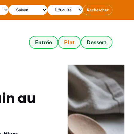
Rechercher
Entrée
Plat
Dessert
in au
:
Hiver