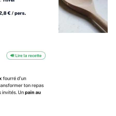
2,8 € / pers.
🔊 Lire la recette
x
fourré d’un
ransformer ton repas
 invités. Un
pain au