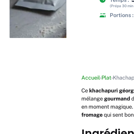
(Prépa 30 min 
Portions :
Accueil
›
Plat
›
Khachapu
Ce
khachapuri géorg
mélange
gourmand
d
en moment magique. La
fromage
qui sent bon 
Ingrédien