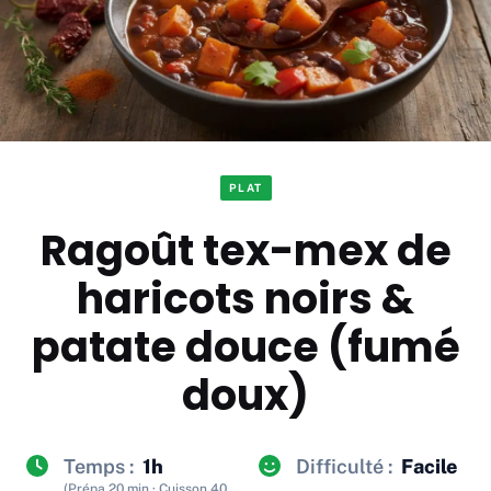
PLAT
Ragoût tex-mex de
haricots noirs &
patate douce (fumé
doux)
Temps :
1h
Difficulté :
Facile
(Prépa 20 min · Cuisson 40