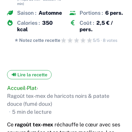
min)
Saison :
Automne
Portions :
6 pers.
Calories :
350
Coût :
2,5 € /
kcal
pers.
★
★
★
★
★
⭐️ Notez cette recette
5/5 · 8 votes
🔊 Lire la recette
Accueil
›
Plat
›
Ragoût tex-mex de haricots noirs & patate
douce (fumé doux)
•
5 min de lecture
Ce
ragoût tex-mex
réchauffe le cœur avec ses