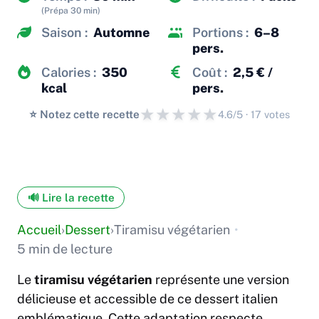
(Prépa 30 min)
Saison :
Automne
Portions :
6–8
pers.
Calories :
350
Coût :
2,5 € /
kcal
pers.
★
★
★
★
★
⭐️ Notez cette recette
4.6/5 · 17 votes
🔊 Lire la recette
Accueil
›
Dessert
›
Tiramisu végétarien
•
5 min de lecture
Le
tiramisu végétarien
représente une version
délicieuse et accessible de ce dessert italien
emblématique. Cette adaptation respecte