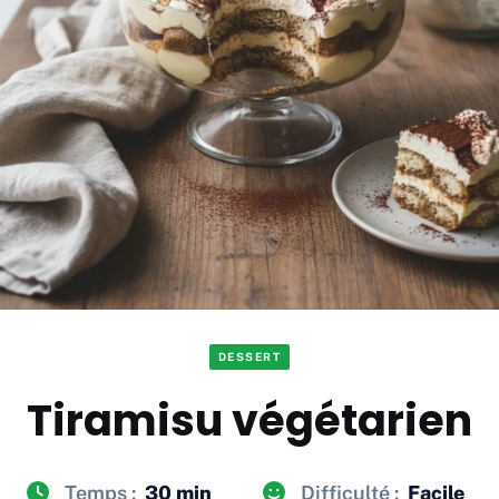
DESSERT
Tiramisu végétarien
Temps :
30 min
Difficulté :
Facile