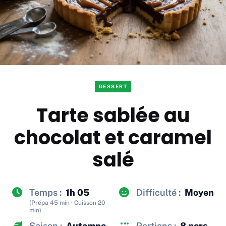
DESSERT
Tarte sablée au
chocolat et caramel
salé
Temps :
1h 05
Difficulté :
Moyen
(Prépa 45 min · Cuisson 20
min)
Saison :
Automne
Portions :
8 pers.