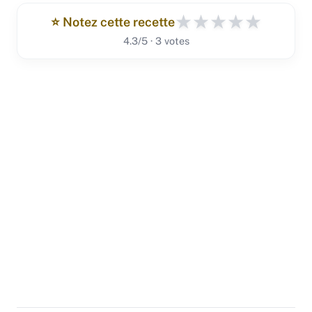
★
★
★
★
★
⭐️ Notez cette recette
4.3/5 · 3 votes