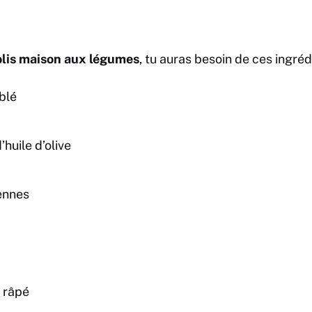
olis maison aux légumes
, tu auras besoin de ces ingrédi
blé
’huile d’olive
ennes
 râpé