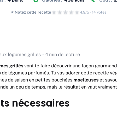
★
★
★
★
★
⭐️ Notez cette recette
4.9/5 · 14 votes
 aux légumes grillés
•
4 min de lecture
mes grillés
vont te faire découvrir une façon gourmand
s de légumes parfumés. Tu vas adorer cette recette vé
es de saison en petites bouchées
moelleuses
et savo
de un peu de temps, mais le résultat en vaut vraiment 
ts nécessaires