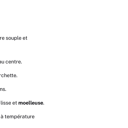
tre souple et
au centre.
rchette.
ns.
lisse et
moelleuse
.
s à température