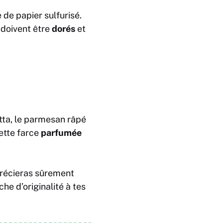
de papier sulfurisé.
 doivent être
dorés
et
otta, le parmesan râpé
Cette farce
parfumée
précieras sûrement
he d’originalité à tes