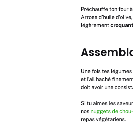
Préchauffe ton four à
Arrose d’huile d’oliv
légèrement
croquan
Assembla
Une fois tes légumes 
et l’ail haché finemen
doit avoir une consis
Si tu aimes les save
nos
nuggets de chou-f
repas végétariens.