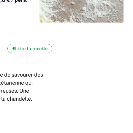
🔊 Lire la recette
e de savourer des
gétarienne qui
ureuses. Une
la chandelle.