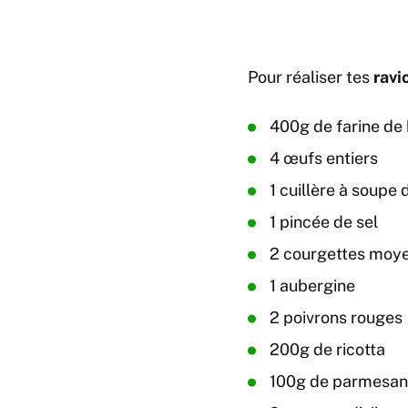
Pour réaliser tes
ravi
400g de farine de 
4 œufs entiers
1 cuillère à soupe d
1 pincée de sel
2 courgettes moy
1 aubergine
2 poivrons rouges
200g de ricotta
100g de parmesan