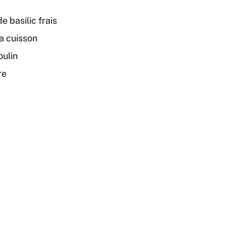
e basilic frais
la cuisson
oulin
re