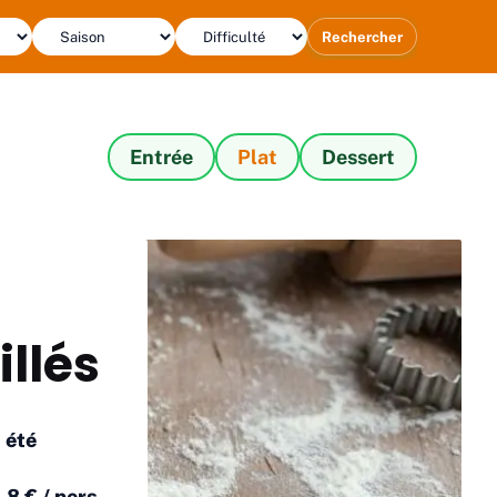
Rechercher
Entrée
Plat
Dessert
illés
été
,8 € / pers.