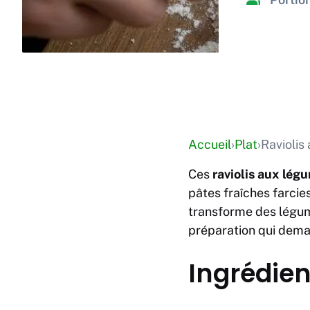
Accueil
›
Plat
›
Raviolis
Ces
raviolis aux légu
pâtes fraîches farcie
transforme des légum
préparation qui deman
Ingrédien