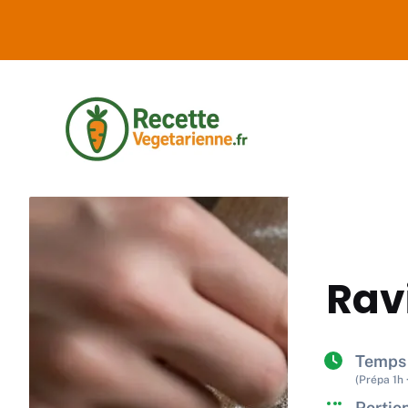
Aller
au
contenu
Ravi
Temps 
(Prépa 1h 
Portion