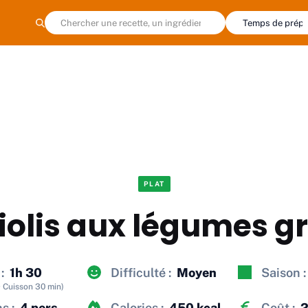
PLAT
olis aux légumes gr
:
1h 30
Difficulté :
Moyen
Saison :
· Cuisson 30 min)
s :
4 pers.
Calories :
450 kcal
Coût :
2