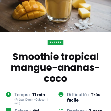
ENTRÉE
Smoothie tropical
mangue-ananas-
coco
Temps :
11 min
Difficulté :
Très
facile
(Prépa 10 min · Cuisson 1
min)
Saison :
été
Portions :
2 pers.