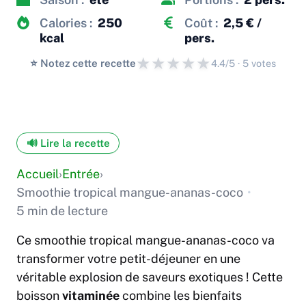
Calories :
250
Coût :
2,5 € /
kcal
pers.
★
★
★
★
★
⭐️ Notez cette recette
4.4/5 · 5 votes
🔊 Lire la recette
Accueil
›
Entrée
›
Smoothie tropical mangue-ananas-coco
•
5 min de lecture
Ce smoothie tropical mangue-ananas-coco va
transformer votre petit-déjeuner en une
véritable explosion de saveurs exotiques ! Cette
boisson
vitaminée
combine les bienfaits