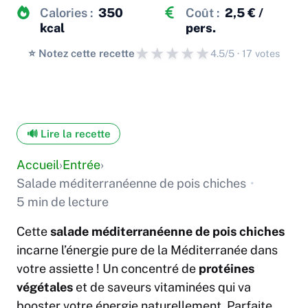
Calories :
350
Coût :
2,5 € /
kcal
pers.
★
★
★
★
★
⭐️ Notez cette recette
4.5/5 · 17 votes
🔊 Lire la recette
Accueil
›
Entrée
›
Salade méditerranéenne de pois chiches
•
5 min de lecture
Cette
salade méditerranéenne de pois chiches
incarne l’énergie pure de la Méditerranée dans
votre assiette ! Un concentré de
protéines
végétales
et de saveurs vitaminées qui va
booster votre énergie naturellement. Parfaite