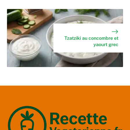
Tzatziki au concombre et
yaourt grec