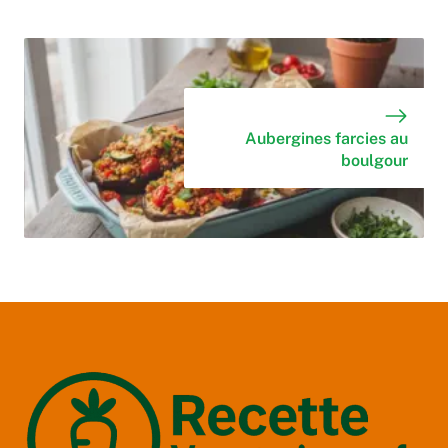
Aubergines farcies au
boulgour