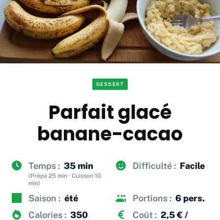
DESSERT
Parfait glacé
banane-cacao
Temps :
35 min
Difficulté :
Facile
(Prépa 25 min · Cuisson 10
min)
Saison :
été
Portions :
6 pers.
Calories :
350
Coût :
2,5 € /