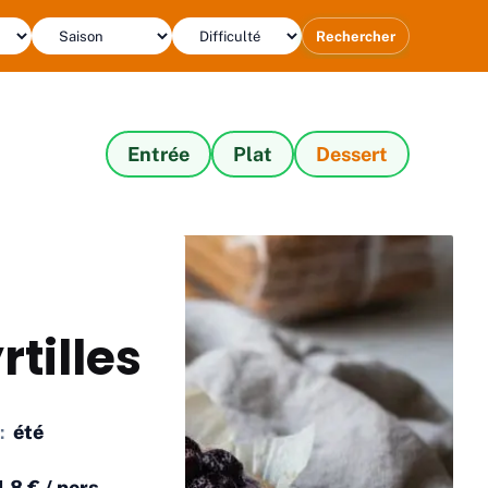
Rechercher
Entrée
Plat
Dessert
tilles
:
été
1,8 € / pers.