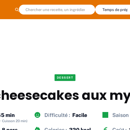
DESSERT
cheesecakes aux myr
45 min
Difficulté :
Facile
Saison 
· Cuisson 20 min)
8 pers.
Calories :
320 kcal
Coût :