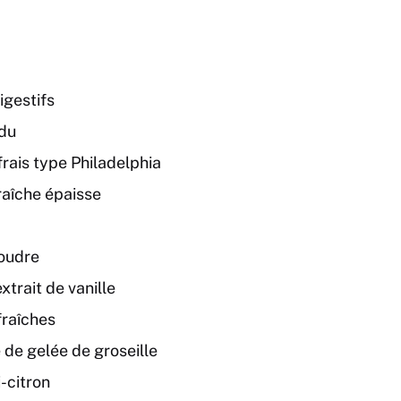
igestifs
ndu
rais type Philadelphia
aîche épaisse
oudre
extrait de vanille
fraîches
 de gelée de groseille
-citron