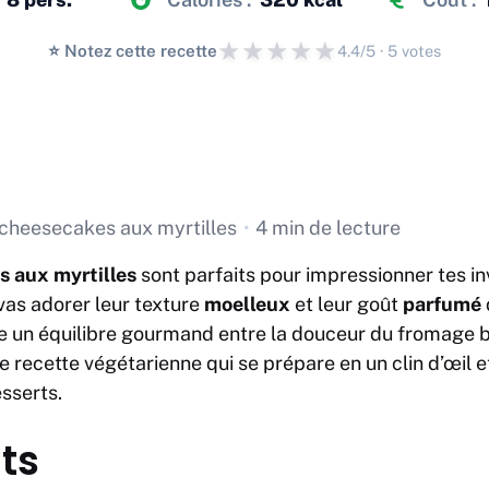
★
★
★
★
★
⭐️ Notez cette recette
4.4/5 · 5 votes
 cheesecakes aux myrtilles
•
4 min de lecture
s aux myrtilles
sont parfaits pour impressionner tes in
 vas adorer leur texture
moelleux
et leur goût
parfumé
 un équilibre gourmand entre la douceur du fromage bl
e recette végétarienne qui se prépare en un clin d’œil et
esserts.
ts