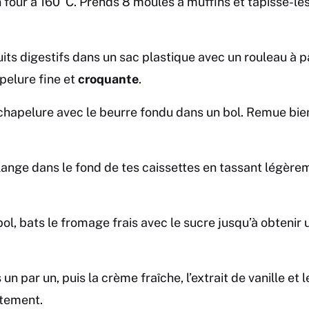
 four à 160°C. Prends 8 moules à muffins et tapisse-les
its digestifs dans un sac plastique avec un rouleau à pâ
pelure fine et
croquante
.
hapelure avec le beurre fondu dans un bol. Remue bien
ange dans le fond de tes caissettes en tassant légère
l, bats le fromage frais avec le sucre jusqu’à obtenir u
un par un, puis la crème fraîche, l’extrait de vanille et l
tement.