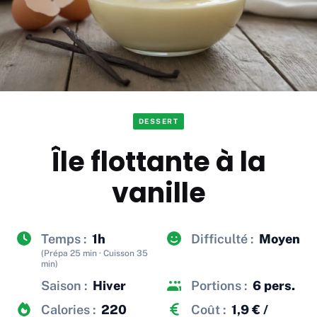
DESSERT
Île flottante à la
vanille
Temps :
1h
Difficulté :
Moyen
(Prépa 25 min · Cuisson 35
min)
Saison :
Hiver
Portions :
6 pers.
Calories :
220
Coût :
1,9 € /