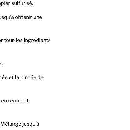
ier sulfurisé.
usqu’à obtenir une
r tous les ingrédients
x.
mée et la pincée de
e en remuant
t. Mélange jusqu’à