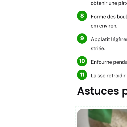
obtenir une pâ
Forme des boule
cm environ.
Applatit légère
striée.
Enfourne pendan
Laisse refroidir
Astuces p