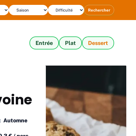
Rechercher
Entrée
Plat
Dessert
voine
:
Automne
0,3 € / pers.