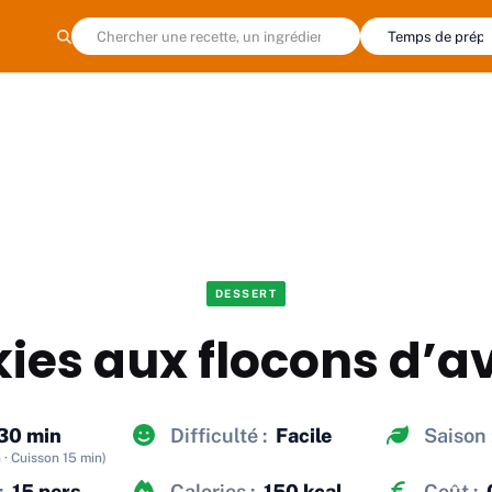
DESSERT
ies aux flocons d’a
30 min
Difficulté :
Facile
Saison 
 · Cuisson 15 min)
:
15 pers.
Calories :
150 kcal
Coût :