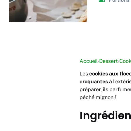
Accueil
›
Dessert
›
Cook
Les
cookies aux floc
croquantes
à l’extéri
préparer, ils parfumen
péché mignon !
Ingrédien