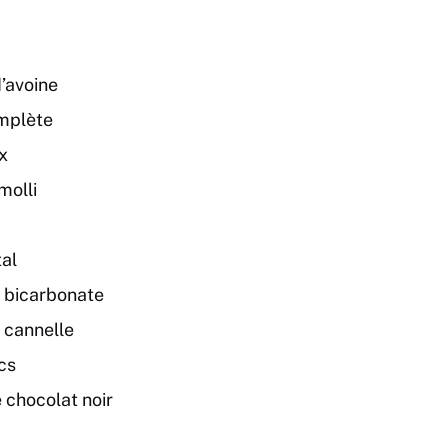
’avoine
omplète
x
molli
tal
e bicarbonate
e cannelle
cs
 chocolat noir