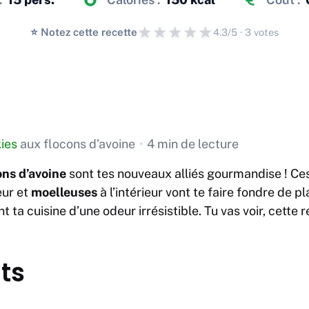
★
★
★
★
★
⭐️ Notez cette recette
4.3/5 · 3 votes
ies
aux flocons d’avoine
•
4 min de lecture
ons d’avoine
sont tes nouveaux alliés gourmandise ! Ces
eur et
moelleuses
à l’intérieur vont te faire fondre de pla
t ta cuisine d’une odeur irrésistible. Tu vas voir, cette 
ts